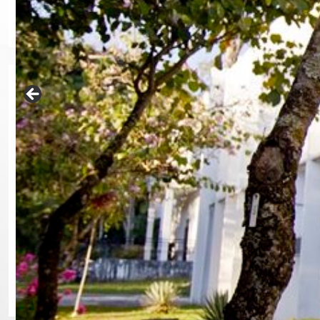
Informativo
Trajetória de Sucesso – Engenharia de Alimentos
23 de outubro de 2025
Vagas disponíveis
5 de dezembro de 2024
Seleção de monitor nível I, VOLUNTÁRIO
2 de outubro de 2024
Intercâmbio (INSTITUT AGRO 2024-2025 – Lactal
23 de setembro de 2024