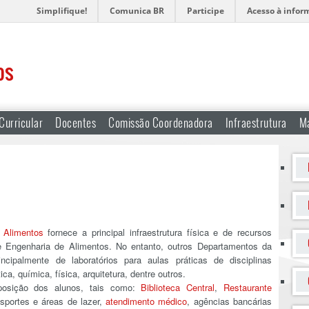
Simplifique!
Comunica BR
Participe
Acesso à infor
os
Curricular
Docentes
Comissão Coordenadora
Infraestrutura
Ma
 Alimentos
fornece a principal infraestrutura física e de recursos
 Engenharia de Alimentos. No entanto, outros Departamentos da
cipalmente de laboratórios para aulas práticas de disciplinas
ca, química, física, arquitetura, dentre outros.
posição dos alunos, tais como:
Biblioteca Central
,
Restaurante
sportes e áreas de lazer,
atendimento médico
, agências bancárias