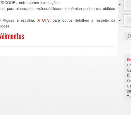
 SICOOB), entre outras instalações.
antil para alunos com vulnerabilidade econômica podem ser obtidas
de Viçosa e escolha:
A UFV.
para outros detalhes a respeito da
içosa.
 Alimentos
En
Un
Ce
De
Se
Ca
36
Te