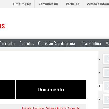
Simplifique!
Comunica BR
Participe
Acesso à infor
os
Curricular
Docentes
Comissão Coordenadora
Infraestrutura
Ma
Documento
Projeto Político Pedagógico do Curso de