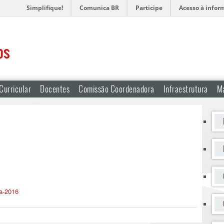
Simplifique!
Comunica BR
Participe
Acesso à infor
os
Curricular
Docentes
Comissão Coordenadora
Infraestrutura
Ma
ca-2016