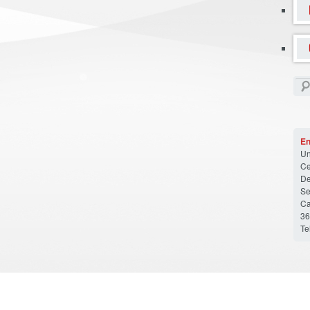
En
Un
Ce
De
Se
Ca
36
Te